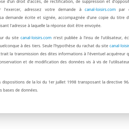
pose d’un droit d’accès, de rectification, de suppression et d’oppos
ur l’exercer, adressez votre demande à
canal-loisirs.com
par e
a demande écrite et signée, accompagnée d’une copie du titre d’
cisant l’adresse à laquelle la réponse doit être envoyée.
eur du site
canal-loisirs.com
n’est publiée à l’insu de l’utilisateur, 
uelconque à des tiers. Seule l’hypothèse du rachat du site
canal-lois
ttrait la transmission des dites informations à l’éventuel acquéreur q
servation et de modification des données vis à vis de l’utilisateur
ispositions de la loi du 1er juillet 1998 transposant la directive 96
des bases de données.