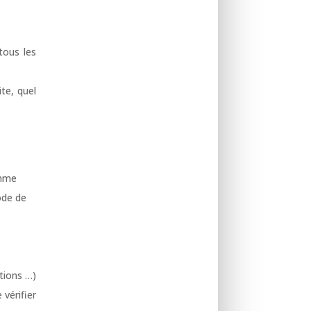
tous les
te, quel
omme
ode de
tions …)
 vérifier