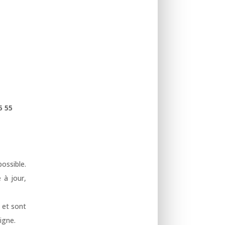
5 55
ossible.
 à jour,
 et sont
igne.