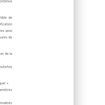
contenus
tible de
ification
ées ainsi
esures de
er de la
toutefois
quer »
ramètres
nnalisés