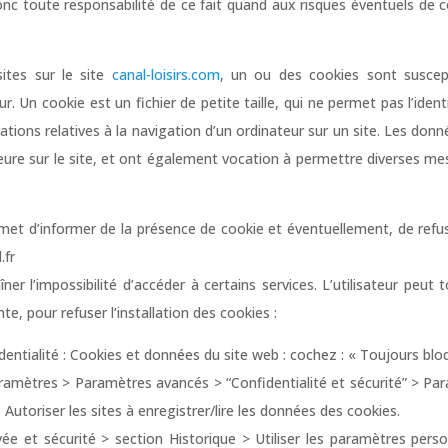
 donc toute responsabilité de ce fait quand aux risques éventuels de 
sites sur le site
canal-loisirs.com
, un ou des cookies sont suscep
. Un cookie est un fichier de petite taille, qui ne permet pas l’ident
mations relatives à la navigation d’un ordinateur sur un site. Les donn
rieure sur le site, et ont également vocation à permettre diverses m
met d’informer de la présence de cookie et éventuellement, de refus
.fr
ner l’impossibilité d’accéder à certains services. L’utilisateur peut 
e, pour refuser l’installation des cookies :
dentialité : Cookies et données du site web : cochez : « Toujours blo
mètres > Paramètres avancés > “Confidentialité et sécurité” > Pa
utoriser les sites à enregistrer/lire les données des cookies.
vée et sécurité > section Historique > Utiliser les paramètres perso