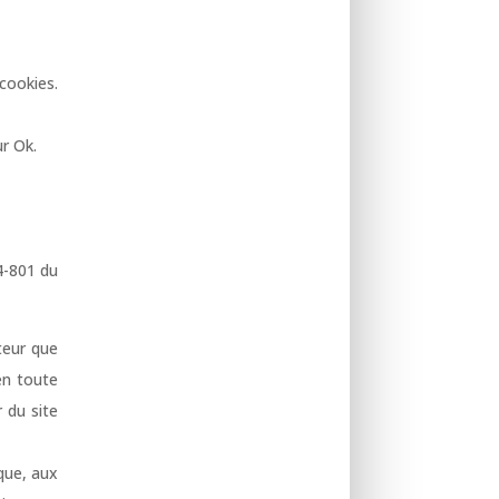
 cookies.
ur Ok.
4-801 du
ateur que
 en toute
r du site
que, aux