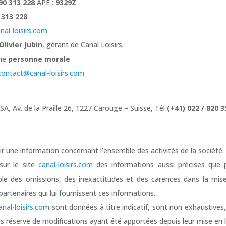
90 313 228
APE :
9329Z
 313 228
al-loisirs.com
Olivier Jubin
, gérant de Canal Loisirs.
une
personne morale
contact@canal-loisirs.com
SA, Av. de la Praille 26, 1227 Carouge – Suisse, Tél
(+41) 022 / 820 3
ir une information concernant l’ensemble des activités de la société.
 sur le site
canal-loisirs.com
des informations aussi précises que p
ble des omissions, des inexactitudes et des carences dans la mise
 partenaires qui lui fournissent ces informations.
anal-loisirs.com
sont données à titre indicatif, sont non exhaustives,
us réserve de modifications ayant été apportées depuis leur mise en l