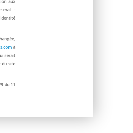
ition aux
-mail :
identité
échangée,
irs.com
à
ui serait
 du site
/9 du 11